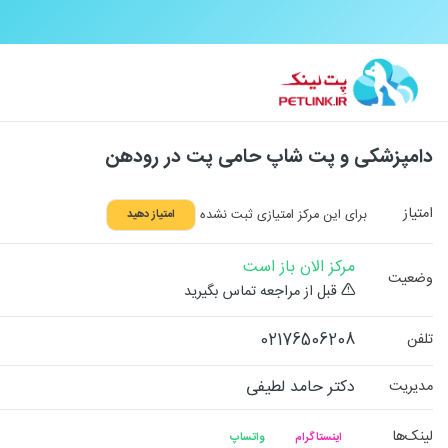
دامپزشکی و پت شاپ حامی پت در رودهن
امتیاز
برای این مرکز امتیازی ثبت نشده
امتیاز دهید
مرکز الان باز است
وضعیت
قبل از مراجعه تماس بگیرید
02176506208
تلفن
دکتر حامد لطیفی
مدیریت
لینک‌ها
اینستاگرام
واتساپ