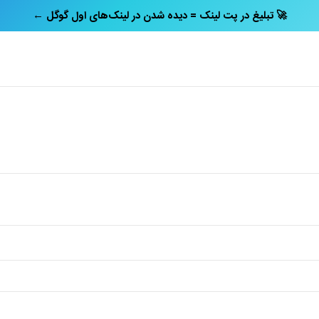
← تبلیغ در پت‌ لینک = دیده شدن در لینک‌های اول گوگل 🚀