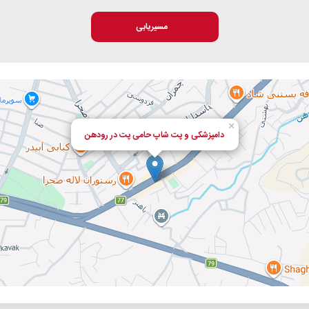
مسیریابی
×
دامپزشکی و پت شاپ حامی پت در رودهن