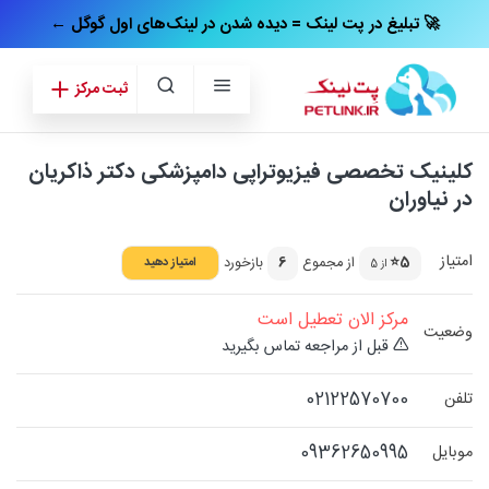
← تبلیغ در پت‌ لینک = دیده شدن در لینک‌های اول گوگل 🚀
ثبت مرکز
کلینیک تخصصی فیزیوتراپی دامپزشکی دکتر ذاکریان
در نیاوران
امتیاز
5⭐
از مجموع
6
بازخورد
امتیاز دهید
از 5
مرکز الان تعطیل است
وضعیت
قبل از مراجعه تماس بگیرید
02122570700
تلفن
09362650995
موبایل