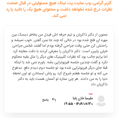
کاربر گرامی، وب سایت پت لینک هیچ مسئولیتی در قبال صحت
نظرات درج شده نخواهد داشت و محتوای هیچ یک را تائید یا رد
نمی کند.
ممنون از دکتر ذاکریان و تیم حرفه اش فیدل من بخاطر دیسک بین
مهره ای فلج شده بود در حالی که چند جا بمن گفتن. خوب نمیشه و
راحتش کن حتی وقت جراحی گرفته بودم اما گفتند شانس جراحی
خیلی پایین است. دکتر ذاکریان را معرفی کردند با دقت معاینه کرد
اما برایم جالب بود که نظرات کلیینیک های دیگر را مثل بقیه محکوم
نکرد و گفت چندین جلسه فیزیوتراپی بشه. باورم نمی شد با اینکه
قبلا جای دیگر فیزیوتراپی شده بود تو جلسه دوم دیدم دفع. مدفوع
می کنه و تو جلسه هفتم شروع کرد رو پاش ایستادن تو اون لحطه
دنیا را به من دادند. هر چی ستاره تو آسمان هست باید به دکتر
ذاکریان داد
ملیسا خان بابا
پاسخ
1404/07/30 - 19:55