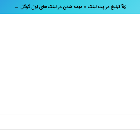
← تبلیغ در پت‌ لینک = دیده شدن در لینک‌های اول گوگل 🚀