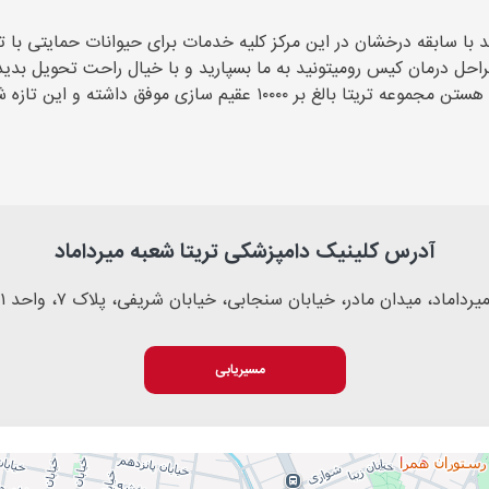
اشد با سابقه درخشان در این مرکز کلیه خدمات برای حیوانات حمایتی با
حل درمان کیس رو‌میتونید به ما بسپارید و با خیال راحت تحویل بدید
ازی موفق داشته و این تازه شروع ماجراست…
آدرس کلینیک دامپزشکی تریتا شعبه میرداماد
یرداماد، میدان مادر، خیابان سنجابی، خیابان شریفی، پلاک ۷، واحد ۱
مسیریابی