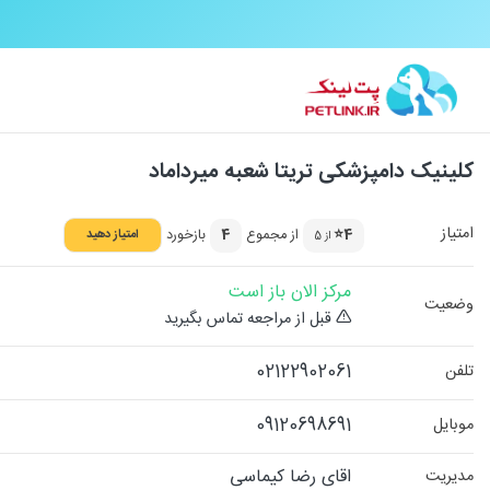
کلینیک دامپزشکی تریتا شعبه میرداماد
امتیاز
4⭐
از مجموع
4
بازخورد
امتیاز دهید
از 5
مرکز الان باز است
وضعیت
قبل از مراجعه تماس بگیرید
02122902061
تلفن
09120698691
موبایل
اقای رضا کیماسی
مدیریت