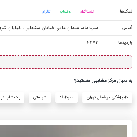
لینک‌ها
اینستاگرام
واتساپ
تلگرام
میرداماد، میدان مادر، خیابان سنجابی، خیابان شریفی، پلا
آدرس
2272
بازدیدها
به دنبال مرکز مشابهی هستید؟
دامپزشکی در شمال تهران
میرداماد
شریعتی
پت شاپ در ش