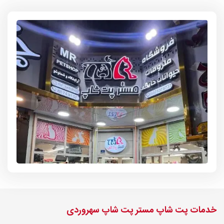
خدمات پت شاپ مستر پت شاپ سهروردی