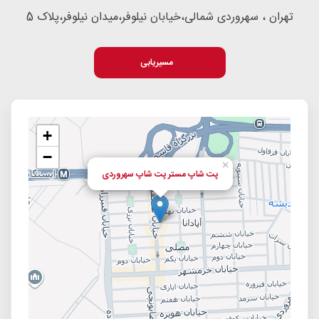
تهران ، سهروردی شمالی،خیابان نیلوفر،میدان نیلوفر،پلاک 5
مسیریابی
+
−
×
پت شاپ مستر پت شاپ سهروردی