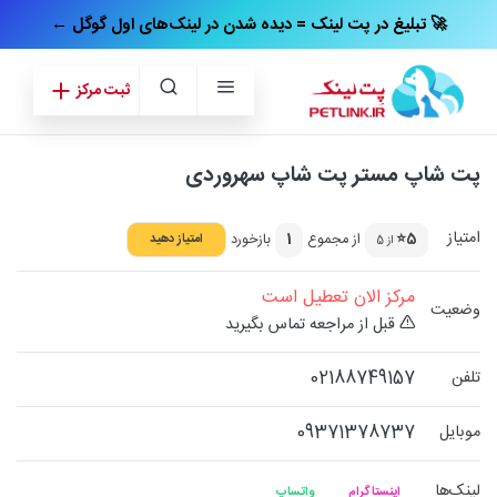
← تبلیغ در پت‌ لینک = دیده شدن در لینک‌های اول گوگل 🚀
ثبت مرکز
پت شاپ مستر پت شاپ سهروردی
امتیاز
5⭐
از مجموع
1
بازخورد
امتیاز دهید
از 5
مرکز الان تعطیل است
وضعیت
قبل از مراجعه تماس بگیرید
02188749157
تلفن
09371378737
موبایل
لینک‌ها
اینستاگرام
واتساپ