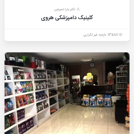
دکتر یارا تمبرچی
کلینیک دامپزشکی هروی
13588 بازدید غیر تکراری