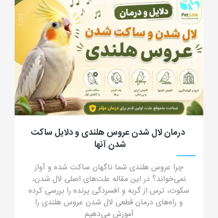
جرب گوش گربه؛ علائم، علت، تشخیص، درمان
و پیشگیری از کنه گوش گربه
جرب گوش گربه چیست؟ در این مقاله جامع با علائم
جرب گوش (ترشحات شبیه پودر قهوه)، دلایل انتقال،
خطرات درمان خانگی و داروهای مدرن درمان قطعی
آشنا شوید.