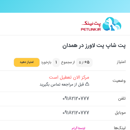
پت شاپ پت لاورز در همدان
امتیاز
5⭐
از مجموع
1
بازخورد
امتیاز دهید
از 5
مرکز الان تعطیل است
وضعیت
قبل از مراجعه تماس بگیرید
09182120777
تلفن
09182120777
موبایل
لینک‌ها
اینستاگرام