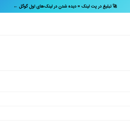
← تبلیغ در پت‌ لینک = دیده شدن در لینک‌های اول گوگل 🚀