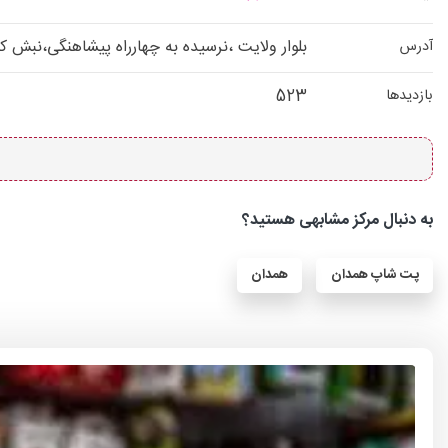
بلوار ولایت ،نرسیده به چهارراه پیشاهنگی،نبش 
آدرس
523
بازدیدها
به دنبال مرکز مشابهی هستید؟
پت شاپ همدان
همدان