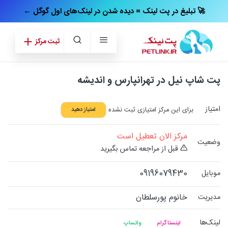
← تبلیغ در پت‌ لینک = دیده شدن در لینک‌های اول گوگل 🚀
ثبت مرکز
پت شاپ نیل در تهرانپارس و اندیشه
امتیاز
برای این مرکز امتیازی ثبت نشده
امتیاز دهید
مرکز الان تعطیل است
وضعیت
قبل از مراجعه تماس بگیرید
09196079430
موبایل
خانوم پورسلطان
مدیریت
لینک‌ها
اینستاگرام
واتساپ