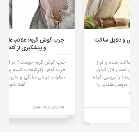
جرب گوش گربه؛ علائم، علت، تشخیص، درمان
و پیشگیری از کنه گوش گربه
جرب گوش گربه چیست؟ در این مقاله جامع با علائم
جرب گوش (ترشحات شبیه پودر قهوه)، دلایل انتقال،
خطرات درمان خانگی و داروهای مدرن درمان قطعی
آشنا شوید.
1405/04/23 - 16:44