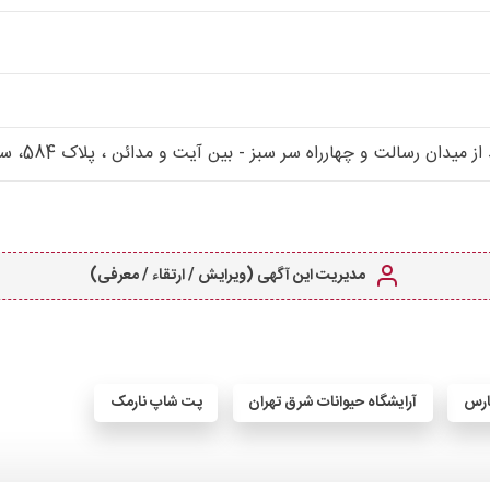
چهارراه سر سبز - بین آیت و مدائن ، پلاک 584، ساختمان بیمارستان دامپزشکی درین
مدیریت این آگهی (ویرایش / ارتقاء / معرفی)
پارس
آرایشگاه حیوانات شرق تهران
پت شاپ نارمک