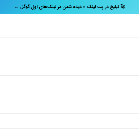
← تبلیغ در پت‌ لینک = دیده شدن در لینک‌های اول گوگل 🚀