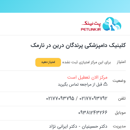
کلینیک دامپزشکی پرندگان درین در نارمک
امتیاز
برای این مرکز امتیازی ثبت نشده
امتیاز دهید
مرکز الان تعطیل است
وضعیت
قبل از مراجعه تماس بگیرید
02177093795
/
02177093792
تلفن
09381243266
موبایل
دکتر حسینیان - دکتر ایرانی نژاد
مدیریت