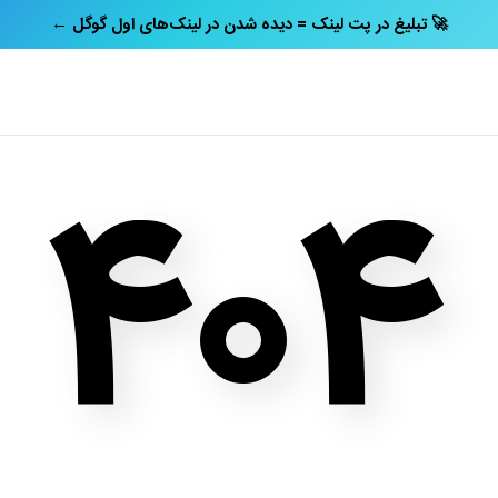
← تبلیغ در پت‌ لینک = دیده شدن در لینک‌های اول گوگل 🚀
۴۰۴