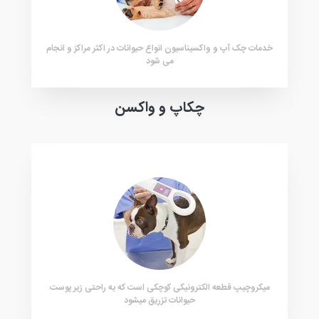
خدمات چک آپ و واکسیناسیون انواع حیوانات در اکثر مراکز و انجام
می شود
چکاپ و واکسن
میکروچیپ قطعه الکترونیکی کوچکی است که به راحتی زیر پوست
حیوانات تزریق میشود