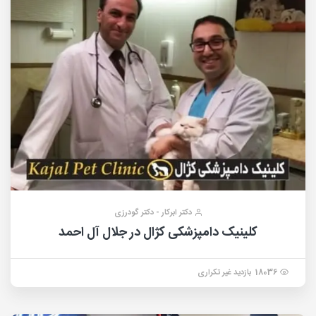
دکتر ابرکار - دکتر گودرزی
کلینیک دامپزشکی کژال در جلال آل احمد
18036 بازدید غیر تکراری