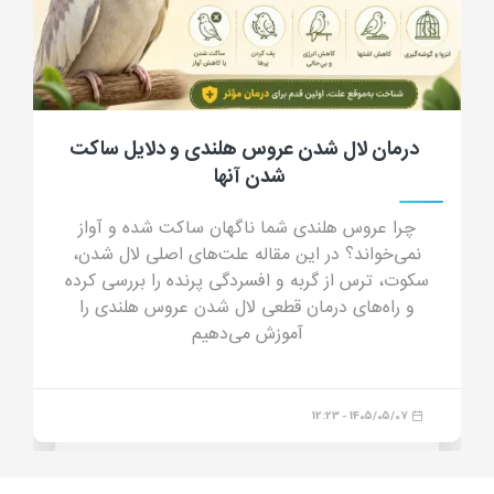
جرب گوش گربه؛ علائم، علت، تشخیص، درمان
و پیشگیری از کنه گوش گربه
جرب گوش گربه چیست؟ در این مقاله جامع با علائم
جرب گوش (ترشحات شبیه پودر قهوه)، دلایل انتقال،
خطرات درمان خانگی و داروهای مدرن درمان قطعی
آشنا شوید.
1405/04/23 - 16:44