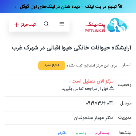
← تبلیغ در پت‌ لینک = دیده شدن در لینک‌های اول گوگل 🚀
ثبت مرکز
آرایشگاه حیوانات خانگی هیوا اقبالی در شهرک غرب
امتیاز
برای این مرکز امتیازی ثبت نشده
امتیاز دهید
مرکز الان تعطیل است
وضعیت
قبل از مراجعه تماس بگیرید
09197362041
موبایل
دکتر مهیار سلجوقیان
مدیریت
لینک‌ها
اینستاگرام
واتساپ
تلگرام