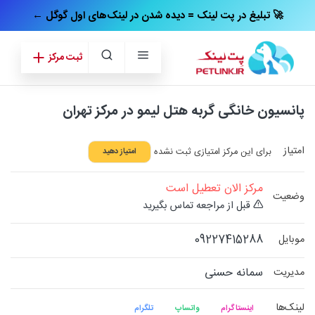
← تبلیغ در پت‌ لینک = دیده شدن در لینک‌های اول گوگل 🚀
ثبت مرکز
پانسیون خانگی گربه هتل لیمو در مرکز تهران
امتیاز
برای این مرکز امتیازی ثبت نشده
امتیاز دهید
مرکز الان تعطیل است
وضعیت
قبل از مراجعه تماس بگیرید
09227415288
موبایل
سمانه حسنی
مدیریت
لینک‌ها
اینستاگرام
واتساپ
تلگرام