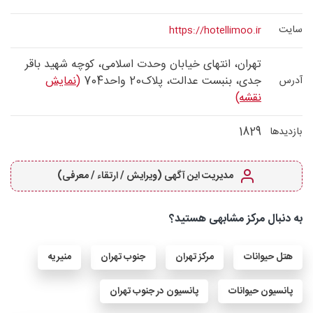
سایت
https://hotellimoo.ir
تهران، انتهای خیابان وحدت اسلامی، کوچه شهید باقر
جدی، بنبست عدالت، پلاک20 واحد704
(نمایش
آدرس
نقشه)
1829
بازدیدها
مدیریت این آگهی (ویرایش / ارتقاء / معرفی)
به دنبال مرکز مشابهی هستید؟
هتل حیوانات
مرکز تهران
جنوب تهران
منیریه
پانسیون حیوانات
پانسیون در جنوب تهران