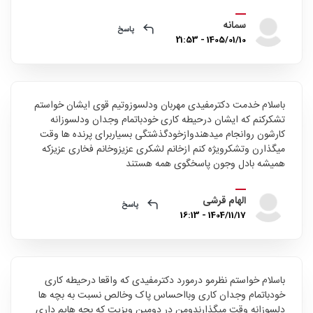
سمانه
پاسخ
1405/01/10 - 21:53
باسلام خدمت دکترمفیدی مهربان ودلسوزوتیم قوی ایشان خواستم
تشکرکنم که ایشان درحیطه کاری خودباتمام وجدان ودلسوزانه
کارشون روانجام میدهندوازخودگذشتگی بسیاربرای پرنده ها وقت
میگذارن وتشکرویژه کنم ازخانم لشکری عزیزوخانم فخاری عزیزکه
همیشه بادل وجون پاسخگوی همه هستند
الهام قرشی
پاسخ
1404/11/17 - 16:13
باسلام خواستم نظرمو درمورد دکترمفیدی که واقعا درحیطه کاری
خودباتمام وجدان کاری وبااحساس پاک وخالص نسبت به بچه ها
دلسوزانه وقت میگذارندومن در دومین ویزیت که بچه هایم داری