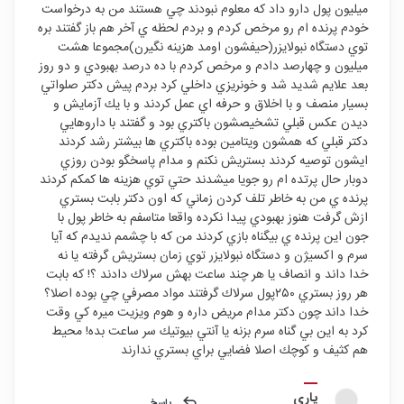
ميليون پول دارو داد كه معلوم نبودند چي هستند من به درخواست
خودم پرنده ام رو مرخص كردم و بردم لحظه ي آخر هم باز گفتند بره
توي دستگاه نبولايزر(حيفشون اومد هزينه نگيرن)مجموعا هشت
ميليون و چهارصد دادم و مرخص كردم با ده درصد بهبودي و دو روز
بعد علايم شديد شد و خونريزي داخلي كرد بردم پيش دكتر صلواتي
بسيار منصف و با اخلاق و حرفه اي عمل كردند و با يك آزمايش و
ديدن عكس قبلي تشخيصشون باكتري بود و گفتند با داروهايي
دكتر قبلي كه همشون ويتامين بوده باكتري ها بيشتر رشد كردند
ايشون توصيه كردند بستريش نكنم و مدام پاسخگو بودن روزي
دوبار حال پرتده ام رو جويا ميشدند حتي توي هزينه ها كمكم كردند
پرنده ي من به خاطر تلف كردن زماني كه اون دكتر بابت بستري
ازش گرفت هنوز بهبودي پيدا نكرده واقعا متاسفم به خاطر پول با
جون اين پرنده ي بيگناه بازي كردند من كه با چشمم نديدم كه آيا
سرم و اكسيژن و دستگاه نبولايزر توي زمان بستريش گرفته يا نه
خدا داند و انصاف يا هر چند ساعت بهش سرلاك دادند ؟! كه بابت
هر روز بستري ٢٥٠پول سرلاك گرفتند مواد مصرفي چي بوده اصلا؟
خدا داند چون دكتر مدام مريض داره و هوم ويزيت ميره كي وقت
كرد به اين بي گناه سرم بزنه يا آنتي بيوتيك سر ساعت بده! محيط
هم كثيف و كوچك اصلا فضايي براي بستري ندارند
ياري
پاسخ