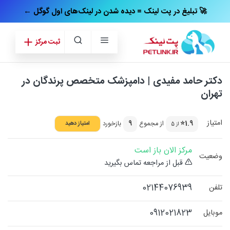
← تبلیغ در پت‌ لینک = دیده شدن در لینک‌های اول گوگل 🚀
ثبت مرکز
دکتر حامد مفیدی | دامپزشک متخصص پرندگان در
تهران
امتیاز
1.9⭐
از مجموع
9
بازخورد
امتیاز دهید
از 5
مرکز الان باز است
وضعیت
قبل از مراجعه تماس بگیرید
02144076939
تلفن
0912021823
موبایل