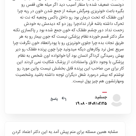
دونست ضعیف شده با منقار آسیب دید اگر میله های قفس رو
بگیره باعث خونریزی ومرگش میشه از جمع شدن خون در ریه چرا
اون طفلک که تحت درمان بود رو داخل باکس وجعبه که نت نه
تحرک داشته باشه قرار ندادچرا روز دو که دیدمش به خودش
زحمت نداد دور چشم طفلک که خون جمع شده بود ر پاکسازی نکنه
مگر دکتر قسم خورده نظام پزشکی نیست که جون بیمار رو به هر
طریق نجات بده چرا جلوی خونریزی رو با پودرانعقاد خون نگرفت چرا
سریع عمل نرد وکارهای دیگه میدونید چرا چون پرنده طفلک رو دیر
بهش رسیدگی کرداگر انسان بود آیا خوانواده اون شخص به نظام
پزشکی با وجود دلایل واستنادات از پزشک شکایت نمی کردند این
کار برای من صاحب این پرنده قابل بخشش نیست واین مورد رو
نوشتم که بیشر درمورد شغل دیگران توجه داشته باشید.وشخصیت
ومهارتشون هم چیز پول نیست.
جمشید
پاسخ
1404/02/25 - 19:08
مشابه همین مسئله برای منم پیش آمد.به این دکتر اعتماد کردن