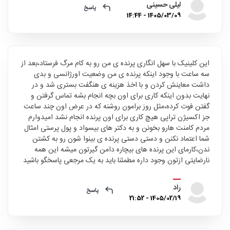
لیلی حسینی
پاسخ
1405/03/09 - 14:44
این کلینیک با سهل انگاری پرنده ی من رو به کام مرگ فرستاد،بعد از
سه ساعت با وجود اینکه پرنده ی من وضعیت اورژانسی و بدی
داشت معاینش کردن و با اخذ هزینه ی هنگفت بستری شد و در
نهایت بدون اینکه کاری برای اون بچه انجام بشه تماس گرفتن و
گفتن فوت کرده،مثل روز برامون روشنه که در عرض اون چند ساعت
جز اکسیژن تراپی هیچ کاری برای اون پرنده انجام نشد امیدوارم
مردم کامنت هارو بخونن و به دکتر های بیسواد و پول پرستی امثال
شما اعتماد نکنن و دستی دستی پرنده ی بینوا شون رو به کشتن
ندن،کارمای این پرنده های بیچاره دامن گیرتون میشه این همه
نارضایتی ازتون وجود داره مطمئنا باید به یک مرجعی پاسخگو باشید
راد
پاسخ
1405/02/19 - 21:52