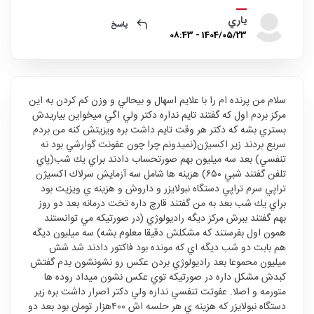
ياري
پاسخ
1404/05/23 - 08:43
سلام من پرنده ام را با علايم اسهال و بيحالي و وزن كم كردن به اين
مركز بردم اول كه گفتند تايم نداره دكتر ولي اگي ميخواين بياريدش
بستري بشه كه دكتر هر وقت تايم داشت بره ويزيتش كنه من بردم
سريع بردند زير اكسيژن(نميدونم چرا چون عفونت گوارشي بود نه
تنفسي) بعد سه ميليون بهم صورتحساب دادند براي يك شب(پاي
تلفن گفتند شبي ٦٥٠) هزينه ها شامل سه آزمايش سرلاك اكسيژن
تراپي سرم تراپي دستگاه نبولايزر و داروش و هزينه ي ويزيت بود
براي يك شب بعد به من گفتند قارچ داره تخت درمانه بعد دو روز
بهم گفتند ببرش مركز ديگه راديولوژي (در صورتيكه مي توانستند
همون اول بفرستند كه مشكلش دقيقا معلوم بشه) سه ميليون ديگه
هم بابت دو شب ديگه اي كه مونده بود فاكتور دادند شد شش
ميليون محموعا بعد راديولوژي بردن عكس رو نشونشون بدم گفتش
كبدش مشكل داره در صورتيكه توي عكس نشون ميداد روده ها
متورمه و اصلا. عفوتت تنفسي نداره ولي دكتر اصرار داشت بره زير
دستگاه نبولايزر كه هزينه ي هر حلسه اش ٤٠٠هزار تومان بود بعد دو