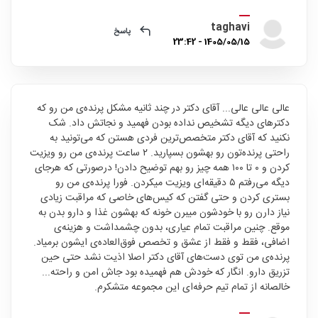
taghavi
پاسخ
1405/05/15 - 23:42
عالی عالی عالی... آقای دکتر در چند ثانیه مشکل پرنده‌ی من رو که
دکترهای دیگه تشخیص نداده بودن فهمید و نجاتش داد. شک
نکنید که آقای دکتر متخصص‌ترین فردی هستن که می‌تونید به
راحتی پرنده‌تون رو بهشون بسپارید. ۲ ساعت پرنده‌ی من رو ویزیت
کردن و ۰ تا ۱۰۰ همه چیز رو بهم توضیح دادن! درصورتی که هرجای
دیگه می‌رفتم ۵ دقیقه‌ای ویزیت میکردن. فورا پرنده‌ی من رو
بستری کردن و حتی گفتن که کیس‌های خاصی که مراقبت زیادی
نیاز دارن رو با خودشون میبرن خونه که بهشون غذا و دارو بدن به
موقع. چنین مراقبت تمام عیاری، بدون چشمداشت و هزینه‌ی
اضافی، فقط و فقط از عشق و تخصص فوق‌العاده‌ی ایشون برمیاد.
پرنده‌ی من توی دست‌های آقای دکتر اصلا اذیت نشد حتی حین
تزریق دارو. انگار که خودش هم فهمیده بود جاش امن و راحته...
خالصانه از تمام تیم حرفه‌ای این مجموعه متشکرم.