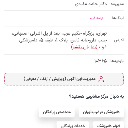
دکتر حامد مفیدی
مدیریت
لینک‌ها
اینستاگرام
تهران، بزرگراه حکیم غرب، بعد از پل اشرفی اصفهانی،
جنب داروخانه ثامن، پلاک 1، طبقه 5، دامپزشکی
آدرس
غرب
(نمایش نقشه)
10365
بازدیدها
مدیریت این آگهی (ویرایش / ارتقاء / معرفی)
به دنبال مرکز مشابهی هستید؟
دامپزشکی در غرب تهران
متخصص پرندگان
اعزام دامپزشک
خدمات پرندگان