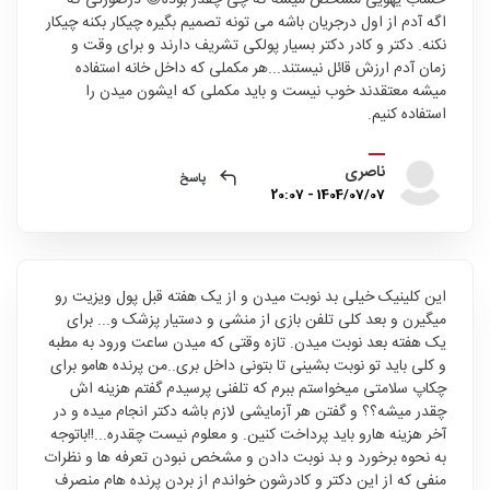
اگه آدم از اول درجریان باشه می تونه تصمیم بگیره چیکار بکنه چیکار
نکنه‌. دکتر و کادر دکتر بسیار پولکی تشریف دارند و برای وقت و
زمان آدم ارزش قائل نیستند...هر مکملی که داخل خانه استفاده
میشه معتقدند خوب نیست و باید مکملی که ایشون میدن را
استفاده کنیم.
ناصری
پاسخ
1404/07/07 - 20:07
این کلینیک خیلی بد نوبت میدن و از یک هفته قبل پول ویزیت رو
میگیرن و بعد کلی تلفن بازی از منشی و دستیار پزشک و... برای
یک هفته بعد نوبت میدن. تازه وقتی که میدن ساعت ورود به مطبه
و کلی باید تو نوبت بشینی تا بتونی داخل بری..من پرنده هامو برای
چکاپ سلامتی میخواستم ببرم که تلفنی پرسیدم گفتم هزینه اش
چقدر میشه؟؟ و گفتن هر آزمایشی لازم باشه دکتر انجام میده و در
آخر هزینه هارو باید پرداخت کنین. و معلوم نیست چقدره...!!باتوجه
به نحوه برخورد و بد نوبت دادن و مشخص نبودن تعرفه ها و نظرات
منفی که از این دکتر و کادرشون خواندم از بردن پرنده هام منصرف