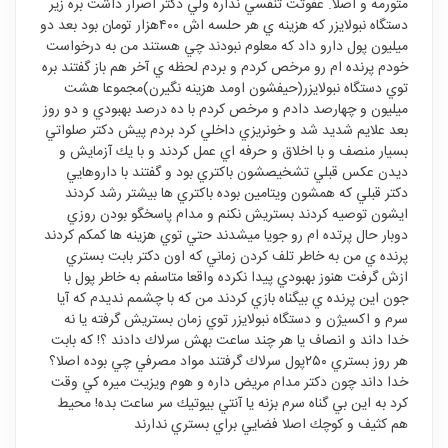
متورمه و اصلا. عفوتت تنفسي نداره ولي دكتر اصرار داشت بره زير
دستگاه نبولايزر كه هزينه ي هر حلسه اش ٤٠٠هزار تومان بود بعد دو
ميليون پول دارو داد كه معلوم نبودند چي هستند من به درخواست
خودم پرنده ام رو مرخص كردم و بردم لحظه ي آخر هم باز گفتند بره
توي دستگاه نبولايزر(حيفشون اومد هزينه نگيرن)مجموعا هشت
ميليون و چهارصد دادم و مرخص كردم با ده درصد بهبودي و دو روز
بعد علايم شديد شد و خونريزي داخلي كرد بردم پيش دكتر صلواتي
بسيار منصف و با اخلاق و حرفه اي عمل كردند و با يك آزمايش و
ديدن عكس قبلي تشخيصشون باكتري بود و گفتند با داروهايي
دكتر قبلي كه همشون ويتامين بوده باكتري ها بيشتر رشد كردند
ايشون توصيه كردند بستريش نكنم و مدام پاسخگو بودن روزي
دوبار حال پرتده ام رو جويا ميشدند حتي توي هزينه ها كمكم كردند
پرنده ي من به خاطر تلف كردن زماني كه اون دكتر بابت بستري
ازش گرفت هنوز بهبودي پيدا نكرده واقعا متاسفم به خاطر پول با
جون اين پرنده ي بيگناه بازي كردند من كه با چشمم نديدم كه آيا
سرم و اكسيژن و دستگاه نبولايزر توي زمان بستريش گرفته يا نه
خدا داند و انصاف يا هر چند ساعت بهش سرلاك دادند ؟! كه بابت
هر روز بستري ٢٥٠پول سرلاك گرفتند مواد مصرفي چي بوده اصلا؟
خدا داند چون دكتر مدام مريض داره و هوم ويزيت ميره كي وقت
كرد به اين بي گناه سرم بزنه يا آنتي بيوتيك سر ساعت بده! محيط
هم كثيف و كوچك اصلا فضايي براي بستري ندارند