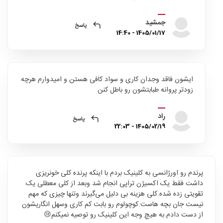
جمشید
پاسخ
1405/01/17 - 14:40
ایشون فاقد وجدان کاری و سواد کافی هستن و امیدوارم هرچه
زودتر پروانه طبابتشون رو باطل کنن
راد
پاسخ
1405/02/19 - 22:03
پرندم رو اورژانسی به کلینیک بردم با اینکه پرنده کلی خونریزی
داشت فقط یک اکسیژن تراپی انجام شد وبعد از کلی معطلی یک
تقویتی زده شده.کلی هزینه بی دلیل می‌گیرند وتنها چیزی که مهم
نیست جان بچه هاست.کوچولوم رو بابت کم کاری وسهل انگاریشون
از دست دادم.به هیچ وجه این کلینیک رو توصیه نمیکنم😢