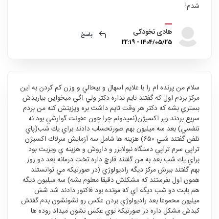
شدم!
هادی نخودکی
پاسخ
1404/05/25 - 22:19
سلام من پرنده ام را با علايم اسهال و بيحالي و وزن كم كردن به اين
مركز بردم اول كه گفتند تايم نداره دكتر ولي اگي ميخواين بياريدش
بستري بشه كه دكتر هر وقت تايم داشت بره ويزيتش كنه من بردم
سريع بردند زير اكسيژن(نميدونم چرا چون عفونت گوارشي بود نه
تنفسي) بعد سه ميليون بهم صورتحساب دادند براي يك شب(پاي
تلفن گفتند شبي ٦٥٠) هزينه ها شامل سه آزمايش سرلاك اكسيژن
تراپي سرم تراپي دستگاه نبولايزر و داروش و هزينه ي ويزيت بود
براي يك شب بعد به من گفتند قارچ داره تخت درمانه بعد دو روز
بهم گفتند ببرش مركز ديگه راديولوژي (در صورتيكه مي توانستند
همون اول بفرستند كه مشكلش دقيقا معلوم بشه) سه ميليون ديگه
هم بابت دو شب ديگه اي كه مونده بود فاكتور دادند شد شش
ميليون محموعا بعد راديولوژي بردن عكس رو نشونشون بدم گفتش
كبدش مشكل داره در صورتيكه توي عكس نشون ميداد روده ها