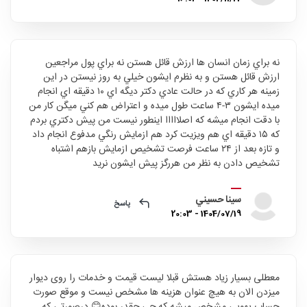
نه براي زمان انسان ها ارزش قائل هستن نه براي پول مراجعين
ارزش قائل هستن و به نظرم ايشون خيلي به روز نيستن در اين
زمينه هر كاري كه در حالت عادي دكتر ديگه اي ١٠ دقيقه اي انجام
ميده ايشون ٣-٤ ساعت طول ميده و اعتراض هم كني ميگن كار من
با دقت انجام ميشه كه اصلااااا اينطور نيست من پيش دكتري بردم
كه ١٥ دقيقه اي هم ويزيت كرد هم ازمايش رنگي مدفوع انجام داد
و تازه بعد از ٢٤ ساعت فرصت تشخيص ازمايش بازهم اشتباه
تشخيص دادن به نظر من هررگز پيش ايشون نريد
سينا حسيني
پاسخ
1404/07/19 - 20:03
معطلی بسیار زیاد هستش قبلا لیست قیمت و خدمات را روی دیوار
میزدن الان به هیچ عنوان هزینه ها مشخص نیست و موقع صورت
حساب یهویی مشخص میشه که چی چقدر بوده😊 درصورتی که