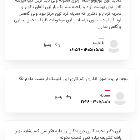
دادید اون کوچولو حتما ازتون ممنونه ولی باید ازین دنیا میرفته
الان توی بهشت آزاد و راحته منم یک بار این اتفاق ناگوار و
تجربه کردم و دکتری که معاینه کرد تین مرکز نبود ولی گاهس
اونا کار از دستشون برنمیاد و این موجودات ظریف تحمل بیماری
و گاهی ندارن
فاطمه
پاسخ
1405/05/15 - 06:59
بچه ام رو با سهل انگاری .کم کاری این کلینیک از دست دادم.😭
سمانه
پاسخ
1405/01/11 - 21:26
این دکتر تجربه کاری درپرندگان رو داره فکر نمی کنم .شاید بهتر
باشه تشریف بیاره کمی کامنت بخونه.