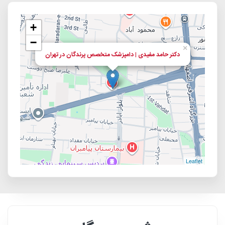
+
−
×
دکتر حامد مفیدی | دامپزشک متخصص پرندگان در تهران
Leaflet