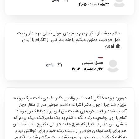
1404/05/22 - 12:05
سلام میشه از تلگرام بهم پیام بدی سوال خیلی مهم دارم بابت
عمل طوطیت ممنون میشم راهنماییم کنی از تلگرام با آیدی
Asal_ilh
عسل سلیمی
پاسخ
1405/04/26 - 21:02
درمورد پرنده خانگی که داشتم وقصور دکتر مفیدی باعث مرگ پرنده
عزیزم شد چرا ؟چون دکتر اشراف داشت طوطی من از منقار دچار
آسیب شده وباعث خونریزی هست من این پرنده طفلک رو دوماه
تمام با اون وضعیت زنده نگه داشتم به یک دامپزشک دیکه بردم که
منشی این دکتر با اصرار که هیچ جا به جز این دکتر خ ب نیست من
هم برای زنده موندن طوطی از دست رفته خودم برای نجاتش بردم
به کلینیک که در عرض دو روز هن نشد باعث مرگش شد با اینکه می