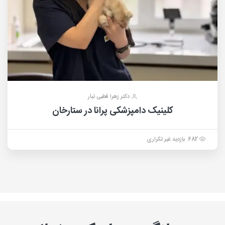
دکتر زهرا قطبی تبار
کلینیک دامپزشکی پرانا در ستارخان
682 بازدید غیر تکراری