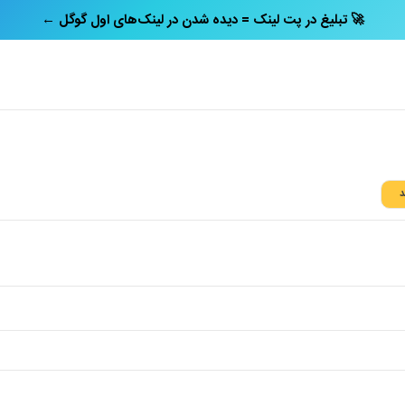
← تبلیغ در پت‌ لینک = دیده شدن در لینک‌های اول گوگل 🚀
د