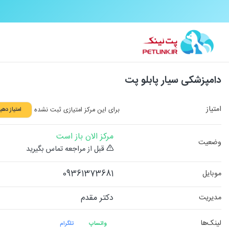
دامپزشکی سیار پابلو پت
امتیاز
برای این مرکز امتیازی ثبت نشده
امتیاز دهی
مرکز الان باز است
وضعیت
قبل از مراجعه تماس بگیرید
09361373681
موبایل
دکتر مقدم
مدیریت
لینک‌ها
واتساپ
تلگرام