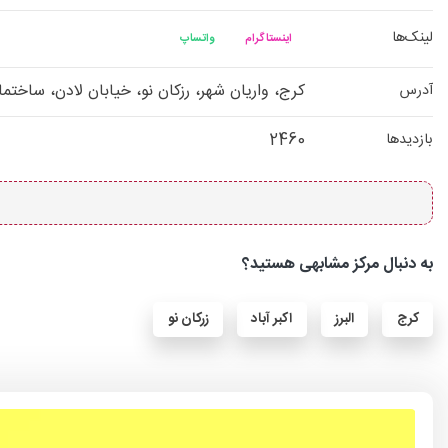
لینک‌ها
اینستاگرام
واتساپ
کرج، واریان شهر، رزکان نو، خیابان لادن، ساخت
آدرس
2460
بازدیدها
به دنبال مرکز مشابهی هستید؟
کرج
البرز
اکبر آباد
زرکان نو