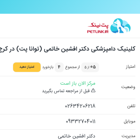
کلینیک دامپزشکی دکتر افشین خاتمی (توانا پت) در کرج
امتیاز
5⭐
از مجموع
4
بازخورد
امتیاز دهید
از 5
مرکز الان باز است
وضعیت
قبل از مراجعه تماس بگیرید
02634206218
تلفن
09332704011
موبایل
دکتر افشین خاتمی
مدیریت