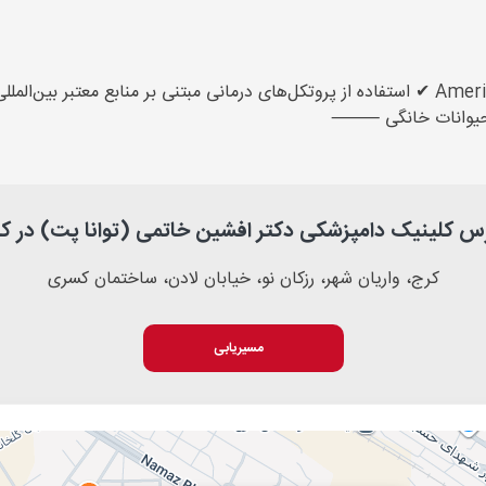
چرا کلینیک ما؟ ✔ عضو American Veterinary Medical Association ✔ استفاده از پروتکل‌های درما
ای حیوانات خانگی ⸻
س کلینیک دامپزشکی دکتر افشین خاتمی (توانا پت) در ک
کرج، واریان شهر، رزکان نو، خیابان لادن، ساختمان کسری
مسیریابی