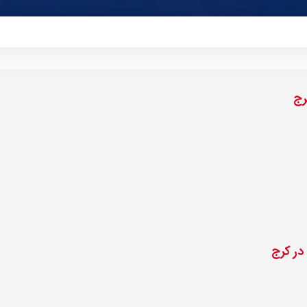
رج
در کرج