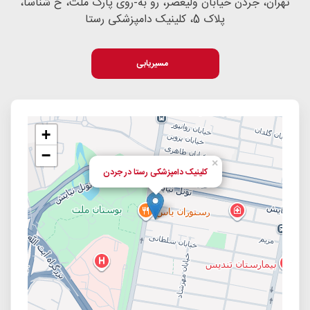
تهران، جردن خیابان ولیعصر، رو به-روی پارک ملت، خ شناسا،
پلاک 5، کلینیک دامپزشکی رستا
مسیریابی
+
−
×
کلینیک دامپزشکی رستا در جردن