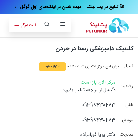
← تبلیغ در پت‌ لینک = دیده شدن در لینک‌های اول گوگل 🚀
ثبت مرکز
کلینیک دامپزشکی رستا در جردن
امتیاز
برای این مرکز امتیازی ثبت نشده
امتیاز دهید
مرکز الان باز است
وضعیت
قبل از مراجعه تماس بگیرید
09398430483
تلفن
09398430483
موبایل
دکتر پویا قربانزاده
مدیریت