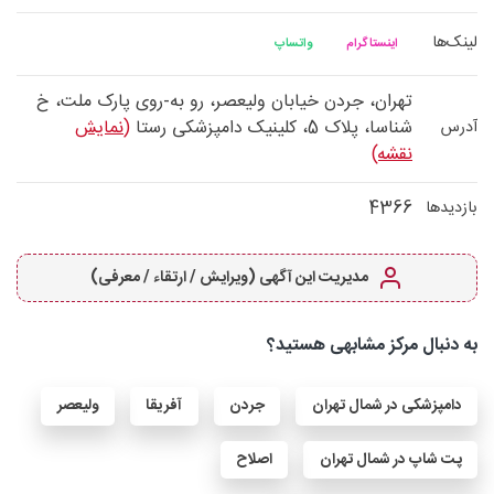
لینک‌ها
اینستاگرام
واتساپ
تهران، جردن خیابان ولیعصر، رو به-روی پارک ملت، خ
شناسا، پلاک 5، کلینیک دامپزشکی رستا
(نمایش
آدرس
نقشه)
4366
بازدیدها
مدیریت این آگهی (ویرایش / ارتقاء / معرفی)
به دنبال مرکز مشابهی هستید؟
دامپزشکی در شمال تهران
جردن
آفریقا
ولیعصر
پت شاپ در شمال تهران
اصلاح