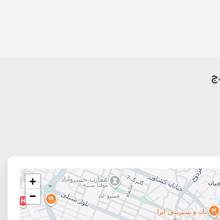
ج
+
−