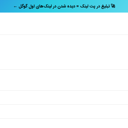
← تبلیغ در پت‌ لینک = دیده شدن در لینک‌های اول گوگل 🚀