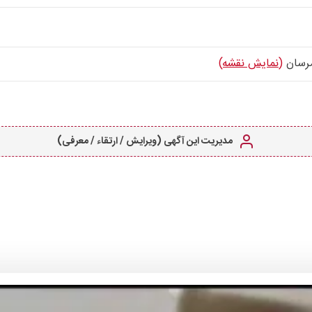
مرسان
(نمایش نقشه)
مدیریت این آگهی (ویرایش / ارتقاء / معرفی)