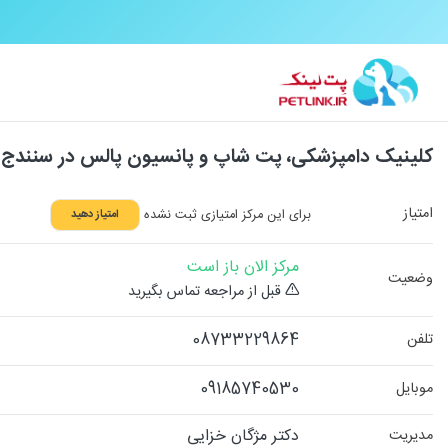
کلینیک دامپزشکی، پت شاپ و پانسیون پالس در سنندج
امتیاز
برای این مرکز امتیازی ثبت نشده
امتیاز دهید
مرکز الان باز است
وضعیت
قبل از مراجعه تماس بگیرید
08733229864
تلفن
09185740530
موبایل
دکتر مژگان خزایی
مدیریت