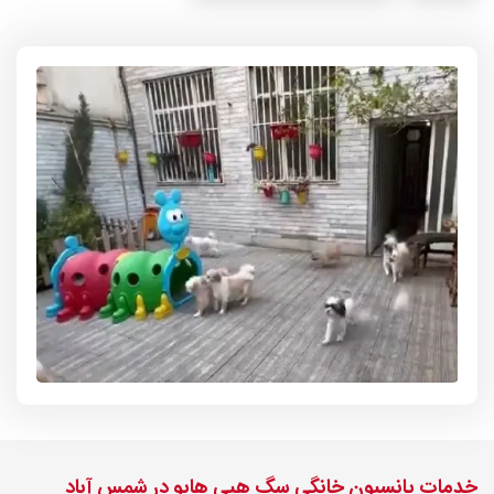
خدمات پانسیون خانگی سگ هپی هاپو در شمس آباد