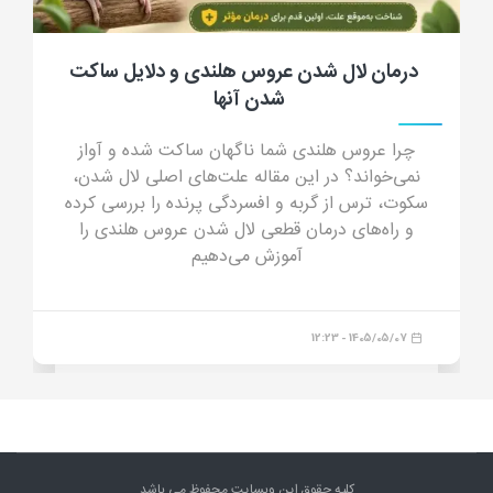
جرب گوش گربه؛ علائم، علت، تشخیص، درمان
و پیشگیری از کنه گوش گربه
جرب گوش گربه چیست؟ در این مقاله جامع با علائم
جرب گوش (ترشحات شبیه پودر قهوه)، دلایل انتقال،
خطرات درمان خانگی و داروهای مدرن درمان قطعی
آشنا شوید.
1405/04/23 - 16:44
کلیه حقوق این وبسایت محفوظ می باشد