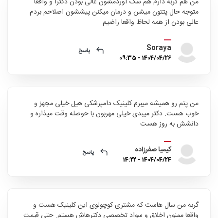
من هم گربه دارم هم سگ اوردمشون عالی بودن دکترا و واقعا
متوجه حال پتتون میشن و درمان میکنن پیششون اصلاحم بردم
عالی بودن از همه لحاظ واقعا راضیم
Soraya
پاسخ
1404/04/26 - 09:35
من پتم رو همیشه میبرم کلینیک دامپزشکی هیل خیلی مجهز و
خوب هست. دکتر میبدی خیلی مهربون با حوصله وقت میذاره و
دانشش به روز هست
کیمیا صفرزاده
پاسخ
1404/04/24 - 14:22
گربه من سال هاست که مشتری کوچولوی این کلینیک هست و
واقعا ممنون اخلاق و سواد تخصصی دکترهاش هستم. حتی قیمت