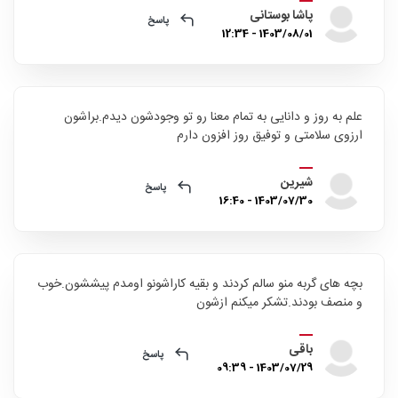
پاشا بوستانی
پاسخ
1403/08/01 - 12:34
علم به روز و دانایی به تمام معنا رو تو وجودشون دیدم.براشون
ارزوی سلامتی و توفیق روز افزون دارم
شیرین
پاسخ
1403/07/30 - 16:40
بچه های گربه منو سالم کردند و بقیه کاراشونو اومدم پیششون.خوب
و منصف بودند.تشکر میکنم ازشون
باقی
پاسخ
1403/07/29 - 09:39