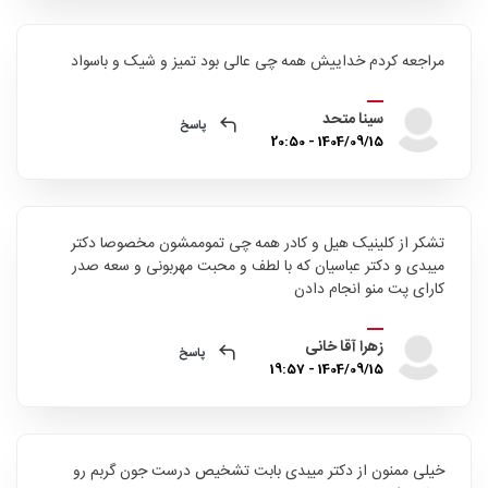
مراجعه کردم خداییش همه چی عالی بود تمیز و شیک و باسواد
سینا متحد
پاسخ
1404/09/15 - 20:50
تشکر از کلینیک هیل و کادر همه چی تموممشون مخصوصا دکتر
میبدی و دکتر عباسیان که با لطف و محبت مهربونی و سعه صدر
کارای پت منو انجام دادن
زهرا آقا خانی
پاسخ
1404/09/15 - 19:57
خیلی ممنون از دکتر میبدی بابت تشخیص درست جون گربم رو