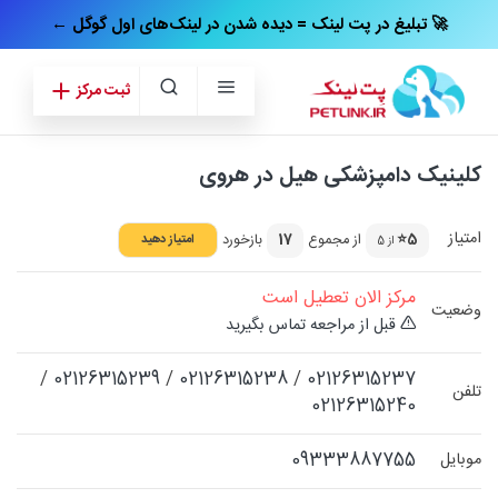
← تبلیغ در پت‌ لینک = دیده شدن در لینک‌های اول گوگل 🚀
ثبت مرکز
کلینیک دامپزشکی هیل در هروی
امتیاز
5⭐
از مجموع
17
بازخورد
امتیاز دهید
از 5
مرکز الان تعطیل است
وضعیت
قبل از مراجعه تماس بگیرید
/
02126315239
/
02126315238
/
02126315237
تلفن
02126315240
09333887755
موبایل