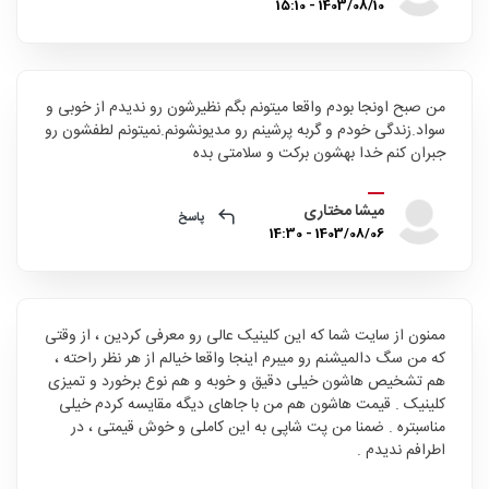
1403/08/10 - 15:10
من صبح اونجا بودم واقعا میتونم بگم نظیرشون رو ندیدم از خوبی و
سواد.زندگی خودم و گربه پرشینم رو مدیونشونم.نمیتونم لطفشون رو
جبران کنم خدا بهشون برکت و سلامتی بده
میشا مختاری
پاسخ
1403/08/06 - 14:30
ممنون از سایت شما که این کلینیک عالی رو معرفی کردین ، از وقتی
که من سگ دالمیشنم رو میبرم اینجا واقعا خیالم از هر نظر راحته ،
هم تشخیص هاشون خیلی دقیق و خوبه و هم نوع برخورد و تمیزی
کلینیک . قیمت هاشون هم من با جاهای دیگه مقایسه کردم خیلی
مناسبتره . ضمنا من پت شاپی به این کاملی و خوش قیمتی ، در
اطرافم ندیدم .