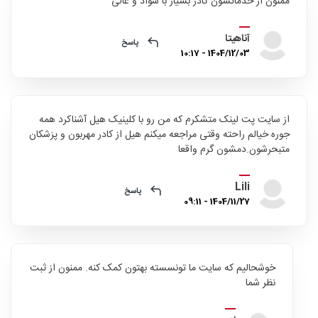
ممنون از خدماتشون کادر بسیار با سواد و عالی
آناهیتا
پاسخ
1404/12/03 - 10:17
از سایت پت لینک متشکرم که من رو با کلینیک هیل آشناکرد همه
جوره خیالم راحته وقتی مراجعه میکنم هیل از کادر مهربون و پزشکان
متبحرشون.دمشون گرم واقعا
Lili
پاسخ
1404/11/27 - 09:11
خوشحالیم که سایت ما تونسسته بهتون کمک کنه. ممنون از ثبت
نظر شما