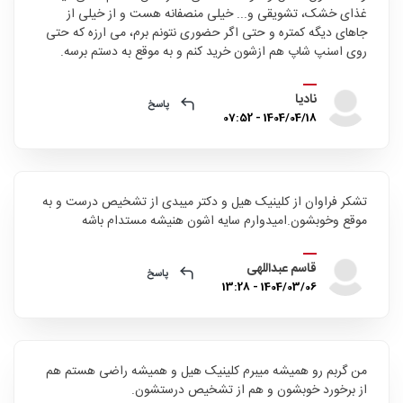
غذای خشک، تشویقی و... خیلی منصفانه هست و از خیلی از
جاهای دیگه کمتره و حتی اگر حضوری نتونم برم، می ارزه که حتی
روی اسنپ شاپ هم ازشون خرید کنم و به موقع به دستم برسه.
نادیا
پاسخ
1404/04/18 - 07:52
تشکر فراوان از کلینیک هیل و دکتر میبدی از تشخیص درست و به
موقع و‌خوبشون.امیدوارم سایه اشون هنیشه مستدام باشه
قاسم عبداللهی
پاسخ
1404/03/06 - 13:28
من گربم رو همیشه میبرم کلینیک هیل و همیشه راضی هستم هم
از برخورد خوبشون و هم از تشخیص درستشون.