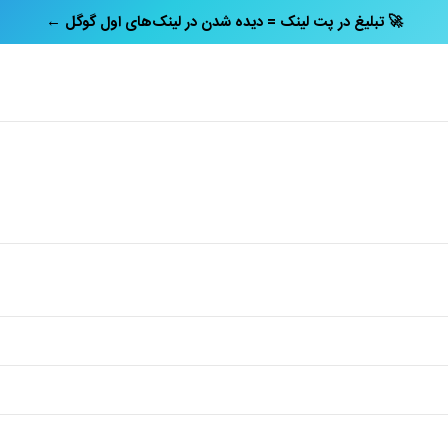
← تبلیغ در پت‌ لینک = دیده شدن در لینک‌های اول گوگل 🚀