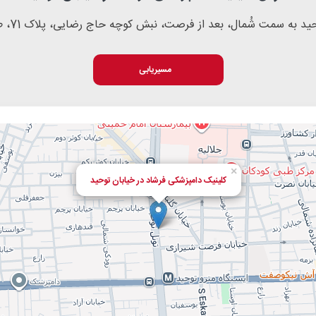
 به سمت شُمال، بعد از فرصت، نبش کوچه حاج رضایی، پلاک 71، طبقه دوم، واحد3
مسیریابی
×
کلینیک دامپزشکی فرشاد در خیابان توحید