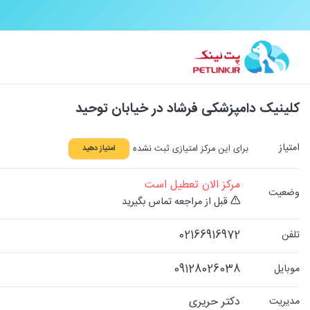
کلینیک دامپزشکی فرشاد در خیابان توحید
امتیاز
برای این مرکز امتیازی ثبت نشده
امتیاز دهید
مرکز الان تعطیل است
وضعیت
قبل از مراجعه تماس بگیرید
02166916972
تلفن
09128026038
موبایل
دکتر حریری
مدیریت