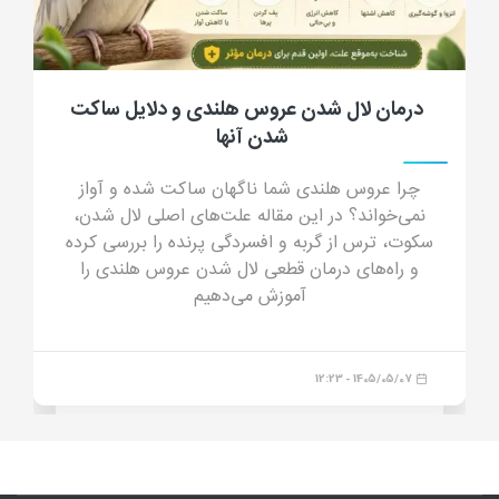
جرب گوش گربه؛ علائم، علت، تشخیص، درمان
و پیشگیری از کنه گوش گربه
جرب گوش گربه چیست؟ در این مقاله جامع با علائم
جرب گوش (ترشحات شبیه پودر قهوه)، دلایل انتقال،
خطرات درمان خانگی و داروهای مدرن درمان قطعی
آشنا شوید.
1405/04/23 - 16:44