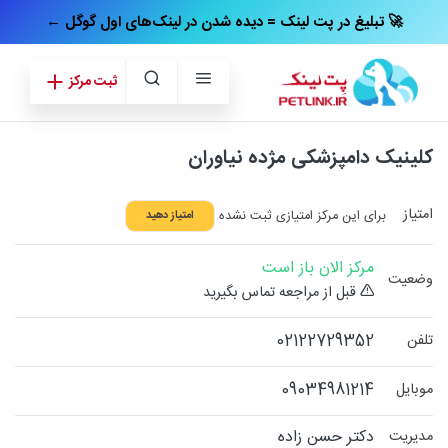
← تبلیغ در پت‌ لینک = دیده شدن در لینک‌های اول گوگل 🚀
ثبت مرکز
کلینیک دامپزشکی مژده نیاوران
امتیاز
برای این مرکز امتیازی ثبت نشده
امتیاز دهید
مرکز الان باز است
وضعیت
قبل از مراجعه تماس بگیرید
02122729352
تلفن
09034981214
موبایل
دکتر حسن زاده
مدیریت