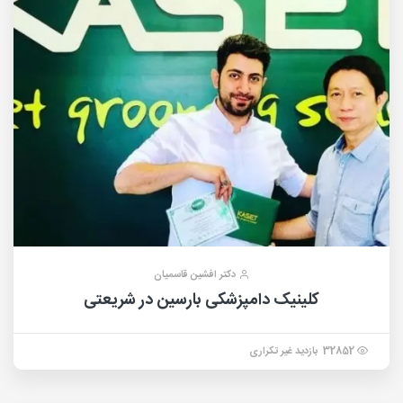
دکتر افشین قاسمیان
کلینیک دامپزشکی بارسین در شریعتی
32852 بازدید غیر تکراری