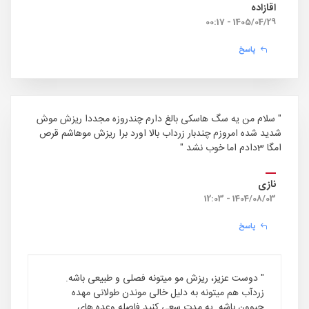
اقازاده
1405/04/29 - 00:17
پاسخ
" سلام من یه سگ هاسکی بالغ دارم چندروزه مجددا ریزش موش
شدید شده امروزم چندبار زرداب بالا اورد برا ریزش موهاشم قرص
امگا 3دادم اما خوب نشد "
نازی
1404/08/03 - 12:03
پاسخ
" دوست عزیز، ریزش مو میتونه فصلی و طبیعی باشه.
زردآب هم میتونه به دلیل خالی موندن طولانی مهده
حیوون باشه. یه مدت سعی کنید فاصله وعده های