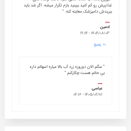
غذاییش رو کم کنید ببینید بازم تکرار میشه. اگر شد باید
ببریدش دامپزشک معاینه کنه. "
ادمین
1404/08/03 - 21:14
پاسخ
" سگم الان دوروزه زرد آب بالا میاره اسهالم داره
بی حالم هست چکارکنم "
عباسی
1405/02/18 - 04:16