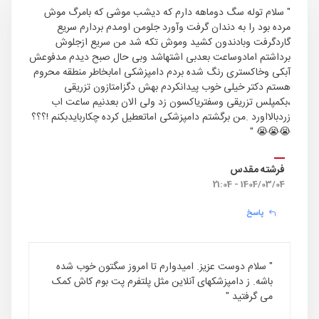
" سلام توله سگ دوماهه دارم که دیشب موشی که بامرگ موش
مرده بود را به دندان گرفت وآورد جلومن اومدم بردارم سریع
گاردگرفت وبادندون کشید وموش تکه شد من سریع ازجلوش
برداشتم امادوساعت بعدبی اشتهاشد وبی حال صبح دیدم مدفوعش
آبکی وخاکستری رنگ شده بردم دامپزشکی امابخاطر منطقه محروم
هستم دکتر خیلی خوب پیدانکردم بهش دگزامتازون تزریقی
،بکمپلس تزریقی وسفتریاکسون زد ولی الان بعدنیم ساعت اب
زردبالااورد .من برگشتم دامپزشکی اماتعطیل کرده چکاربایدبکنم !؟؟؟
😭😭😭 "
فرشته مقدس
1404/03/04 - 21:04
پاسخ
" سلام دوست عزیز. امیدوارم تا امروز سگتون خوب شده
باشه. ز دامپزشکهای آنلاین مثل پلتفرم پت بوم کاش کمک
می گرفتید "