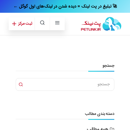
← تبلیغ در پت‌ لینک = دیده شدن در لینک‌های اول گوگل 🚀
ثبت مرکز
جستجو
دسته بندی مطالب
همه مطالب