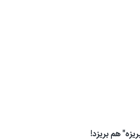
زه" هم بریزد!