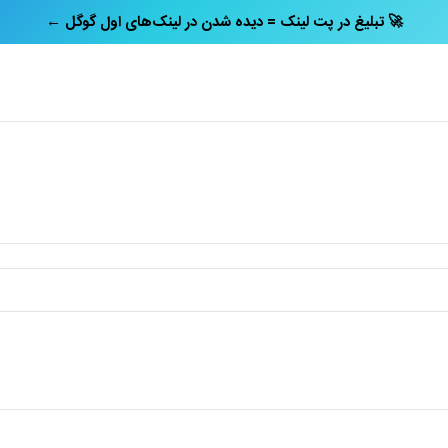
← تبلیغ در پت‌ لینک = دیده شدن در لینک‌های اول گوگل 🚀