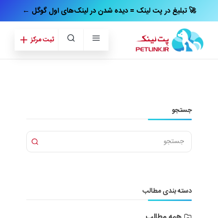
← تبلیغ در پت‌ لینک = دیده شدن در لینک‌های اول گوگل 🚀
ثبت مرکز
جستجو
دسته بندی مطالب
همه مطالب