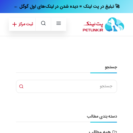
← تبلیغ در پت‌ لینک = دیده شدن در لینک‌های اول گوگل 🚀
ثبت مرکز
جستجو
دسته بندی مطالب
همه مطالب