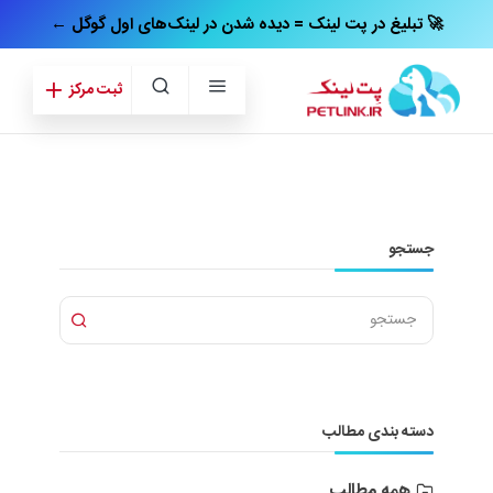
← تبلیغ در پت‌ لینک = دیده شدن در لینک‌های اول گوگل 🚀
ثبت مرکز
جستجو
دسته بندی مطالب
همه مطالب