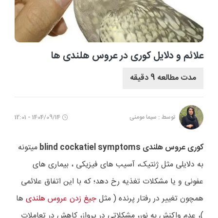
علائم و دلایل کوری در عروس هلندی ها
مدت مطالعه 9 دقیقه
توسط : سیما مومنی
1404/09/14 - 12:01
کوری عروس هلندی
blind cockatiel symptoms
میتونه
به دلایلی مثل ژنتیک، آسیب های فیزیکی ، بیماری های
عفونی و یا مشکلات تغذیه رخ دهد؛ که با این اتفاق علائمی
همچون تغییر در رفتار پرنده ( مثل
جیغ زدن عروس هلندی
ها
)، عدم واکنش به نور، مشکلاتی در پرواز، کاهش در تعاملات