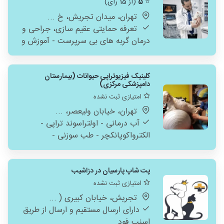
⭐
5
(از 15 رای)
تهران، میدان تجریش، خ ...
تعرفه حمایتی عقیم سازی، جراحی و
درمان گربه های بی سرپرست - آموزش و
تربیت حرفه ای سگ در محل شما
کلینیک فیزیوتراپی حیوانات (بیمارستان
دامپزشکی مرکزی)
امتیازی ثبت نشده
تهران، خیابان ولیعصر، ...
آب درمانی - اولتراسوند تراپی -
الکترواکوپانکچر - طب سوزنی -
الکتروتراپی - ورزش درمانی - وسایل کمک
حرکتی - SSEP - EMG - NCV
پت شاپ پارسیان در دزاشیب
امتیازی ثبت نشده
تجریش، خیابان کبیری ( ...
دارای ارسال مستقیم و ارسال از طریق
اسنپ فود