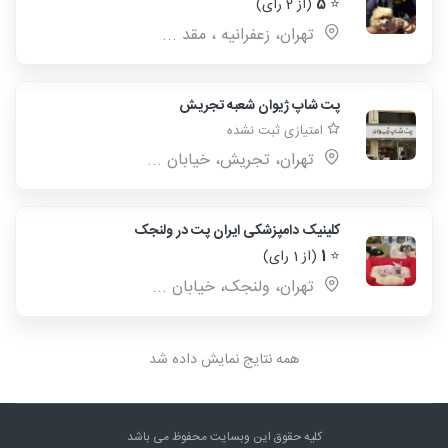
⭐
5
(از 2 رای)
تهران، زعفرانیه ، مقد ...
پت شاپ ژیوان شعبه تجریش
امتیازی ثبت نشده
تهران، تجریش، خیابان ...
کلینیک دامپزشکی ایران پت در ولنجک
⭐
1
(از 1 رای)
تهران، ولنجک، خيابان ...
همه نتایج نمایش داده شد
کلیه حقوق این وبسایت محفوظ می باشد