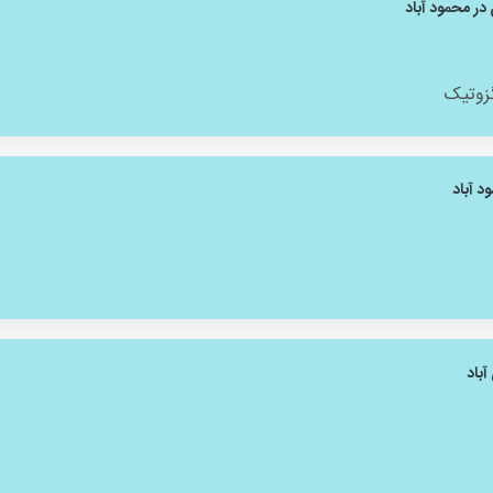
در محمود آباد
گزوتیک
د آباد
آباد