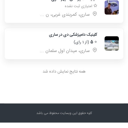
امتیازی ثبت نشده
سارى، كمربندى غربى، ن ...
کلینیک دامپزشکی دی در ساری
⭐
5
(از 1 رای)
ساری، میدان اول سلمان ...
همه نتایج نمایش داده شد
کلیه حقوق این وبسایت محفوظ می باشد