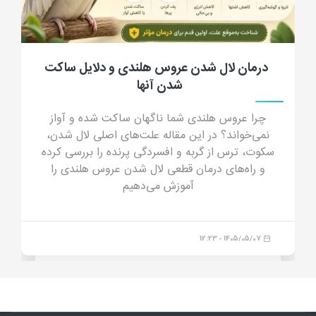
جرب گوش گربه؛ علائم، علت، تشخیص، درمان
و پیشگیری از کنه گوش گربه
جرب گوش گربه چیست؟ در این مقاله جامع با علائم
جرب گوش (ترشحات شبیه پودر قهوه)، دلایل انتقال،
خطرات درمان خانگی و داروهای مدرن درمان قطعی
آشنا شوید.
1405/04/23 - 16:44