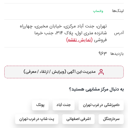
لینک‌ها
واتساپ
تهران، جنت آباد مرکزی، خیابان مخبری، چهارراه
شانزده متری اول، پلاک ۳۱۴، جنب خرما
آدرس
فروشی
(نمایش نقشه)
963
بازدیدها
مدیریت این آگهی (ویرایش / ارتقاء / معرفی)
به دنبال مرکز مشابهی هستید؟
دامپزشکی در غرب تهران
جنت آباد
پونک
سردارجنگل
اشرفی اصفهانی
پت شاپ در غرب تهران