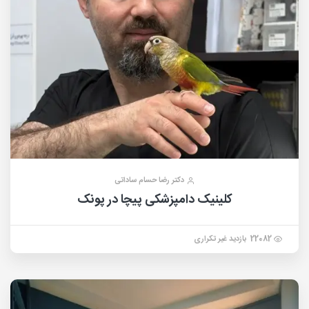
دکتر رضا حسام ساداتی
کلینیک دامپزشکی پیچا در پونک
22082 بازدید غیر تکراری