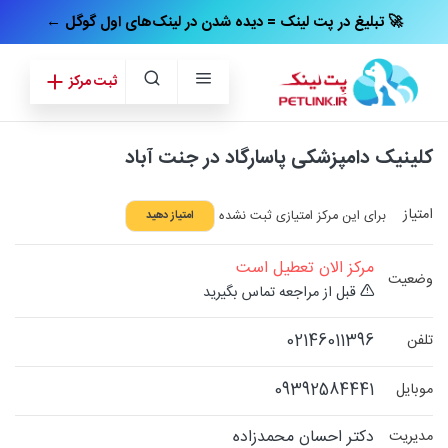
← تبلیغ در پت‌ لینک = دیده شدن در لینک‌های اول گوگل 🚀
ثبت مرکز
کلینیک دامپزشکی پاسارگاد در جنت آباد
امتیاز
برای این مرکز امتیازی ثبت نشده
امتیاز دهید
مرکز الان تعطیل است
وضعیت
قبل از مراجعه تماس بگیرید
02146011396
تلفن
09392584441
موبایل
دکتر احسان محمدزاده
مدیریت