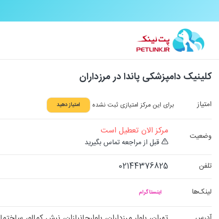
کلینیک دامپزشکی پاندا در مرزداران
امتیاز
برای این مرکز امتیازی ثبت نشده
امتیاز دهید
مرکز الان تعطیل است
وضعیت
قبل از مراجعه تماس بگیرید
02144376825
تلفن
لینک‌ها
اینستاگرام
تهران، بلوار مرزداران، بلوارجانبازان، نبش کمالو، ساخت
آدرس