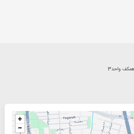
 همکف واحد3
+
−