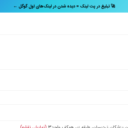
← تبلیغ در پت‌ لینک = دیده شدن در لینک‌های اول گوگل 🚀
مان پزشکان پَردیسان، طبقه زیر همکف واحد3
(نمایش نقشه)