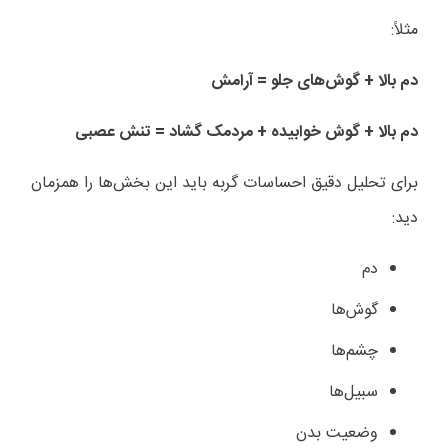
مثلاً:
دم بالا + گوش‌های جلو = آرامش
دم بالا + گوش خوابیده + مردمک گشاد = تنش عصبی
برای تحلیل دقیق احساسات گربه باید این بخش‌ها را همزمان
دید:
دم
گوش‌ها
چشم‌ها
سبیل‌ها
وضعیت بدن