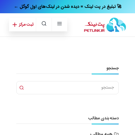
← تبلیغ در پت‌ لینک = دیده شدن در لینک‌های اول گوگل 🚀
ثبت مرکز
جستجو
دسته بندی مطالب
همه مطالب