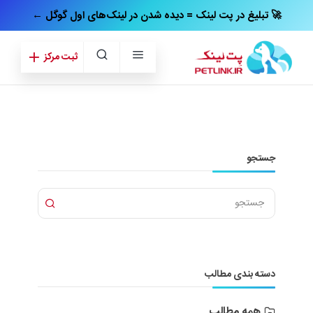
← تبلیغ در پت‌ لینک = دیده شدن در لینک‌های اول گوگل 🚀
ثبت مرکز
جستجو
دسته بندی مطالب
همه مطالب