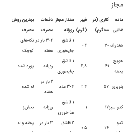
مجاز
ماده
کالری (در
فیبر
مقدار مجاز
دفعات
بهترین روش
غذایی
۱۰۰گرم)
(گرم)
روزانه
مصرف
مصرف
۱
قاشق
۳-۴
بار در
تکه‌های
هندوانه
۳۰
۰.۴
چایخوری
هفته
کوچک
هویج
۱
قاشق
۴۱
۲.۸
روزانه
پوره شده
پخته
چایخوری
۲
بار در
بلوبری
۵۷
۲.۴
۳-۴
عدد
له شده
هفته
۱
قاشق
کدو سبز
۱۷
۱
روزانه
بخارپز
غذاخوری
کدو
۲
قاشق
۳
بار در
پخته و له
۰.۵
۲۶