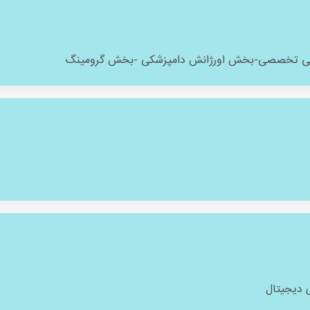
ی تخصصی-بخش اورژانش دامپزشکی -بخش گرومینگ
دیجیتال