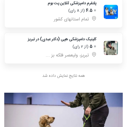
پلتفرم دامپزشکی آنلاین پت بوم
⭐
4.5
(از 8 رای)
تمام استانهای کشور
کلینیک دامپزشکی هپی (دکتر عبدی) در تبریز
⭐
5
(از 2 رای)
تبریز، ولیعصر فلکه بز ...
همه نتایج نمایش داده شد