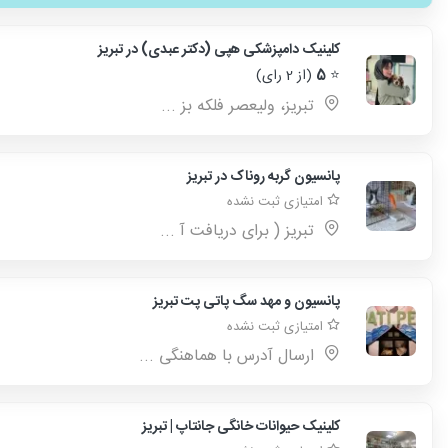
کلینیک دامپزشکی هپی (دکتر عبدی) در تبریز
⭐
5
(از 2 رای)
تبریز، ولیعصر فلکه بز ...
پانسیون گربه روناک در تبریز
امتیازی ثبت نشده
تبریز ( برای دریافت آ ...
پانسیون و مهد سگ پاتی پت تبریز
امتیازی ثبت نشده
ارسال آدرس با هماهنگی ...
کلینیک حیوانات خانگی جانتاپ | تبریز